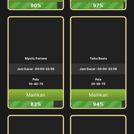
90%
97%
Mystic Fortune
Taiko Beats
Jam Gacor : 00:00-23:59
Jam Gacor : 00:00-23:59
Pola
Pola
10-40-75
25-50-75
Mainkan
Mainkan
83%
94%