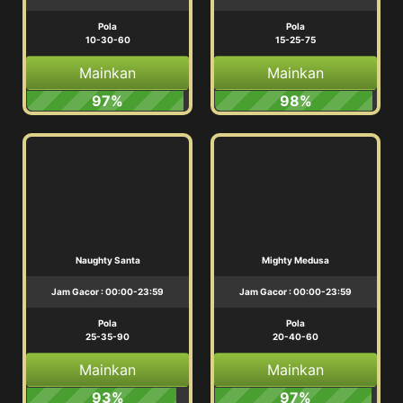
Pola
Pola
10-30-60
15-25-75
Mainkan
Mainkan
97%
98%
Naughty Santa
Mighty Medusa
Jam Gacor : 00:00-23:59
Jam Gacor : 00:00-23:59
Pola
Pola
25-35-90
20-40-60
Mainkan
Mainkan
93%
97%