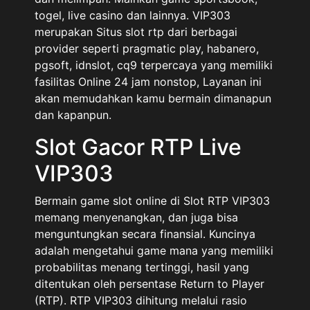
togel, live casino dan lainnya. VIP303
merupakan Situs slot rtp dari berbagai
provider seperti pragmatic play, habanero,
pgsoft, idnslot, cq9 terpercaya yang memiliki
fasilitas Online 24 jam nonstop, Layanan ini
akan memudahkan kamu bermain dimanapun
dan kapanpun.
Slot Gacor RTP Live
VIP303
Bermain game slot online di Slot RTP VIP303
memang menyenangkan, dan juga bisa
menguntungkan secara finansial. Kuncinya
adalah mengetahui game mana yang memiliki
probabilitas menang tertinggi, hasil yang
ditentukan oleh persentase Return to Player
(RTP). RTP VIP303 dihitung melalui rasio