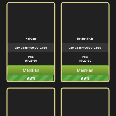
Koi Gate
Hot Hot Fruit
Jam Gacor : 00:00-23:59
Jam Gacor : 00:00-23:59
Pola
Pola
15-25-60
15-20-60
Mainkan
Mainkan
98%
99%