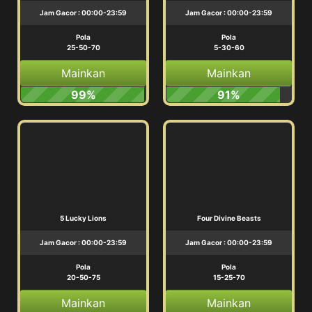
Jam Gacor : 00:00-23:59
Jam Gacor : 00:00-23:59
Pola
Pola
25-50-70
5-30-60
Mainkan
Mainkan
99%
91%
5 Lucky Lions
Four Divine Beasts
Jam Gacor : 00:00-23:59
Jam Gacor : 00:00-23:59
Pola
Pola
20-50-75
15-25-70
Mainkan
Mainkan