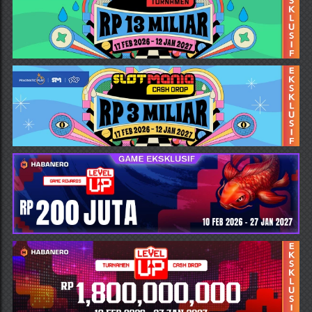
Tentang kami
Cara Betting
Mobile
Link 303VIP